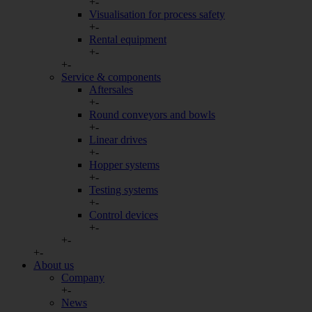
+
-
Visualisation for process safety
+
-
Rental equipment
+
-
+
-
Service & components
Aftersales
+
-
Round conveyors and bowls
+
-
Linear drives
+
-
Hopper systems
+
-
Testing systems
+
-
Control devices
+
-
+
-
+
-
About us
Company
+
-
News