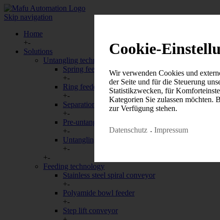
Skip navigation
Home
+
-
Cookie-Einstell
Solutions
Untangling technology
Spring feeders - drum technology
Wir verwenden Cookies und externe 
+
-
der Seite und für die Steuerung un
Ring feeders
Statistikzwecken, für Komforteinste
+
-
Kategorien Sie zulassen möchten. Bi
Separation systems
zur Verfügung stehen.
+
-
Pre-untangling systems
Datenschutz
Impressum
+
-
Untangling modules
+
-
+
-
Feeding technology
Notwendig
Statistiken
Stainless steel spiral conveyor
+
-
Notwendig
Polyamide bowl feeder
+
-
Notwendige Cookies helfen dabei, e
Step lift conveyor
Bereiche der Webseite ermöglichen.
+
-