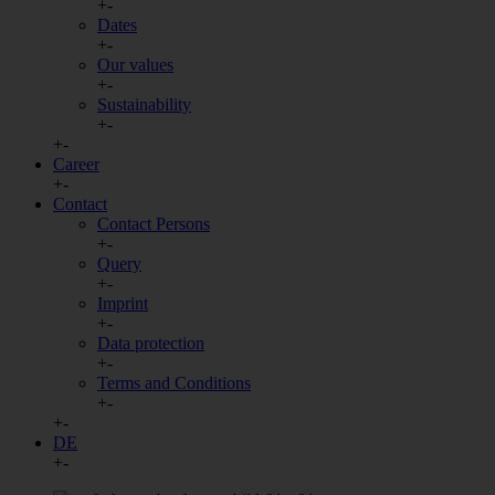
+
-
Dates
+
-
Our values
+
-
Sustainability
+
-
+
-
Career
+
-
Contact
Contact Persons
+
-
Query
+
-
Imprint
+
-
Data protection
+
-
Terms and Conditions
+
-
+
-
DE
+
-