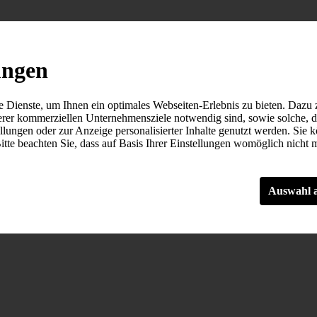
ungen
Dienste, um Ihnen ein optimales Webseiten-Erlebnis zu bieten. Dazu z
serer kommerziellen Unternehmensziele notwendig sind, sowie solche, 
llungen oder zur Anzeige personalisierter Inhalte genutzt werden. Sie 
tte beachten Sie, dass auf Basis Ihrer Einstellungen womöglich nicht me
Auswahl 
Sonstige
ine Webseite nutzbar zu machen, indem sie Grundfunktionen wie Seite
 Die Webseite kann ohne diese Cookies nicht richtig funktionieren.