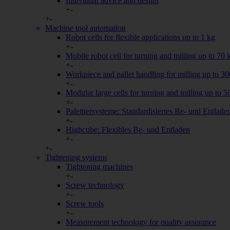
Individual advice and design
Alle weiteren Arten, die nicht von a
+
-
Einbindung von Google-Maps zur Da
+
-
Machine tool automation
Cookie/Service
Robot cells for flexible applications up to 1 kg
Google Maps
+
-
Mobile robot cell for turning and milling up to 70 
+
-
YouTube
Workpiece and pallet handling for milling up to 3
+
-
Modular large cells for turning and milling up to 5
+
-
Palettiersysteme: Standardisiertes Be- und Entlade
+
-
Highcube: Flexibles Be- und Entladen
+
-
+
-
Tightening systems
Tightening machines
+
-
Screw technology
+
-
Screw tools
+
-
Measurement technology for quality assurance