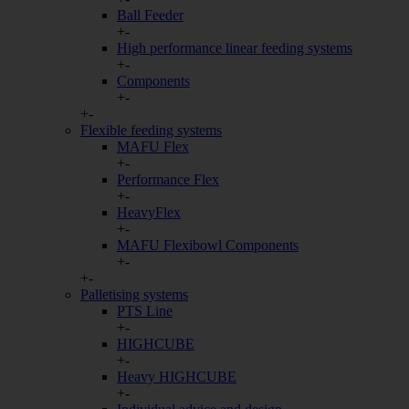
Ball Feeder
Cookie
+
-
High performance linear feeding systems
screen
+
-
Components
simplelytics visitor_token
+
-
+
-
Flexible feeding systems
Statistiken
MAFU Flex
+
-
Statistik-Cookies helfen Webseiten
Performance Flex
und gemeldet werden.
+
-
HeavyFlex
Cookie
+
-
MAFU Flexibowl Components
Aidaform
+
-
+
-
Google Analytics
Palletising systems
PTS Line
+
-
Salesviwer
HIGHCUBE
+
-
Heavy HIGHCUBE
Sonstige
+
-