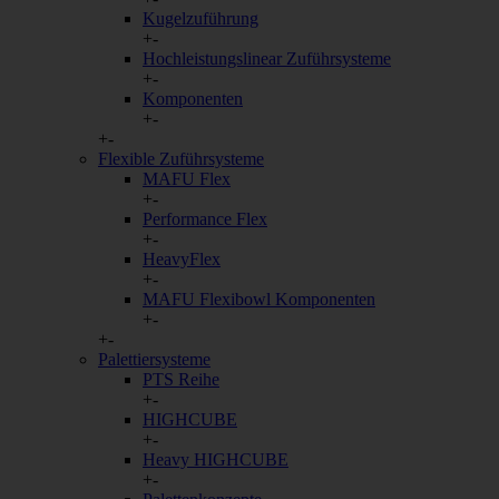
Kugelzuführung
Cookie
+
-
Hochleistungslinear Zuführsysteme
screen
+
-
Komponenten
simplelytics visitor_token
+
-
+
-
Flexible Zuführsysteme
Statistiken
MAFU Flex
+
-
Statistik-Cookies helfen Webseiten
Performance Flex
und gemeldet werden.
+
-
HeavyFlex
Cookie
+
-
MAFU Flexibowl Komponenten
Aidaform
+
-
+
-
Google Analytics
Palettiersysteme
PTS Reihe
+
-
Salesviwer
HIGHCUBE
+
-
Heavy HIGHCUBE
Sonstige
+
-