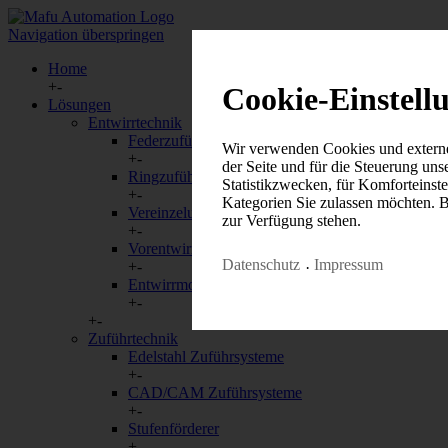
Navigation überspringen
Home
+
-
Cookie-Einstell
Lösungen
Entwirrtechnik
Federzuführung
Wir verwenden Cookies und externe 
+
-
der Seite und für die Steuerung un
Ringzuführung
Statistikzwecken, für Komforteinste
+
-
Kategorien Sie zulassen möchten. Bi
Vereinzelungssysteme
zur Verfügung stehen.
+
-
Vorentwirrungssysteme
Datenschutz
Impressum
+
-
Entwirrmodule
+
-
+
-
Zuführtechnik
Notwendig
Statistiken
Edelstahl Zuführsysteme
+
-
Notwendig
CAD/CAM Zuführsysteme
+
-
Notwendige Cookies helfen dabei, e
Stufenförderer
Bereiche der Webseite ermöglichen.
+
-