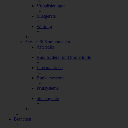
+
-
Visualisierungen
+
-
Mietgeräte
+
-
Wartung
+
-
+
-
Service & Komponenten
Aftersales
+
-
Rundförderer und Sortiertöpfe
+
-
Linearantriebe
+
-
Bunkersysteme
+
-
Prüfsysteme
+
-
Steuergeräte
+
-
+
-
+
-
Branchen
+
-