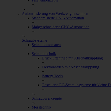
Palettenkonzepte
Alle weiteren Arten, die nicht von a
+
-
Einbindung von Google-Maps zur Da
+
-
Automatisierung von Werkzeugmaschinen
Cookie/Service
Standardisierte CNC-Automation
Google Maps
+
-
Maßgeschneiderte CNC-Automation
+
-
YouTube
+
-
Schraubsysteme
Schraubautomaten
+
-
Schraubtechnik
Druckluftantrieb mit Abschaltkupplung
+
-
Elektroantrieb mit Abschaltkupplung
+
-
Battery Tools
+
-
Gesteuerte EC-Schraubsysteme für kleine 
+
-
+
-
Schraubwerkzeuge
+
-
Messtechnik