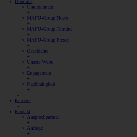
Über uns
Unternehmen
+
-
MAFU-Group News
+
-
MAFU-Group Termine
+
-
MAFU-Group Presse
+
-
Geschichte
+
-
Unsere Werte
+
-
Engagement
+
-
Nachhaltigkeit
+
-
+
-
Karriere
+
-
Kontakt
Ansprechpartner
+
-
Anfrage
+
-