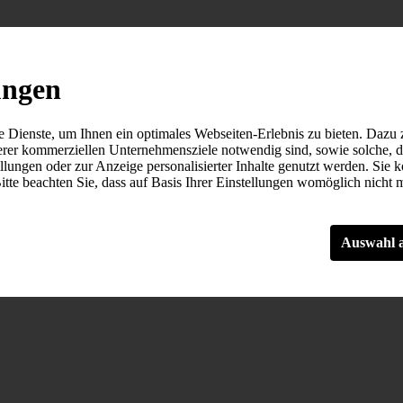
ungen
Dienste, um Ihnen ein optimales Webseiten-Erlebnis zu bieten. Dazu z
serer kommerziellen Unternehmensziele notwendig sind, sowie solche, 
llungen oder zur Anzeige personalisierter Inhalte genutzt werden. Sie 
tte beachten Sie, dass auf Basis Ihrer Einstellungen womöglich nicht me
Auswahl 
Sonstige
ine Webseite nutzbar zu machen, indem sie Grundfunktionen wie Seite
 Die Webseite kann ohne diese Cookies nicht richtig funktionieren.