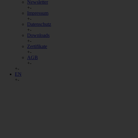
Newsletter
+
-
Impressum
+
-
Datenschutz
+
-
Downloads
+
-
Zertifikate
+
-
AGB
+
-
+
-
EN
+
-